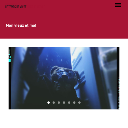
Mon vieux et moi
1
2
3
4
5
6
7