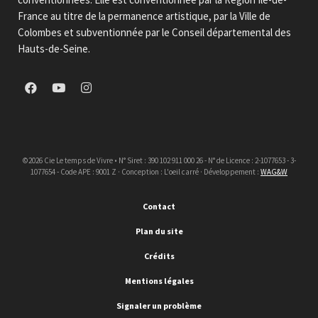
France au titre de la permanence artistique, par la Ville de
Colombes et subventionnée par le Conseil départemental des
Hauts-de-Seine.
©2026 Cie Le temps de Vivre • N° Siret : 390 102 911 000 26 - N° de Licence : 2-1077653 - 3-
1077654 - Code APE : 9001 Z · Conception : L'oeil carré · Développement :
WAG&W
Contact
Plan du site
Crédits
Mentions légales
Signaler un problème