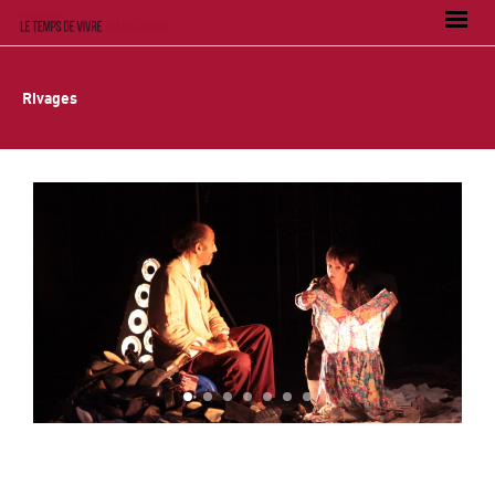
Rivages
1
2
3
4
5
6
7