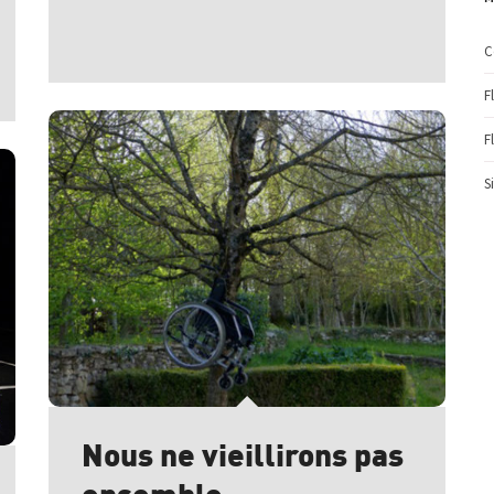
C
F
F
S
Nous ne vieillirons pas
ensemble