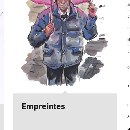
J
C
D
M
C
C
A
Empreintes
C
A
M