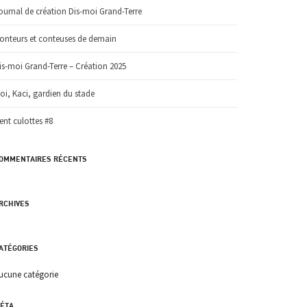
ournal de création Dis-moi Grand-Terre
onteurs et conteuses de demain
is-moi Grand-Terre – Création 2025
oi, Kaci, gardien du stade
ent culottes #8
OMMENTAIRES RÉCENTS
RCHIVES
ATÉGORIES
ucune catégorie
ÉTA