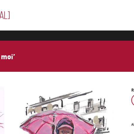
 moi’
R
A