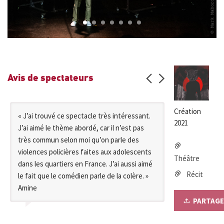
1
2
3
4
5
6
7
Avis de spectateurs
Création
« J’ai trouvé ce spectacle très intéressant.
« Il me re
2021
J’ai aimé le thème abordé, car il n’est pas
: les stor
très commun selon moi qu’on parle des
flottaison
violences policières faites aux adolescents
de son sile
Théâtre
dans les quartiers en France. J’ai aussi aimé
dense, ret
Récit
le fait que le comédien parle de la colère. »
harmonie d
Amine
désarticula
qui épuise
PARTAGE
maintenir l
tissage que