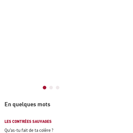
journaliste
assemblage
compte dan
justement,
se cerner :
foldingue e
susurre un
conciliatio
» Brigitte
En quelques mots
LES CONTRÉES SAUVAGES
Qu’as-tu fait de ta colère ?