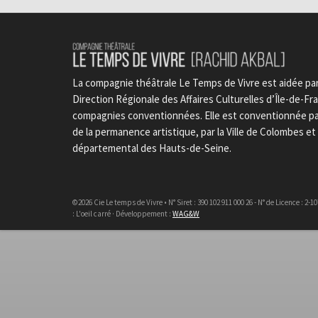
La compagnie théâtrale Le Temps de Vivre est aidée par 
Direction Régionale des Affaires Culturelles d’Île-de-Fran
compagnies conventionnées. Elle est conventionnée par 
de la permanence artistique, par la Ville de Colombes e
départemental des Hauts-de-Seine.
©2026 Cie Le temps de Vivre • N° Siret : 390 102 911 000 26 - N° de Licence : 2-
: L'oeil carré · Développement :
WAG&W