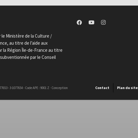
le Ministère de la Culture /
ce, au titre de l’aide aux
la Région Île-de-France au titre
t subventionnée par le Conseil
Contact
Plan du site
1077653 - 3-1077654 - Code APE : 9001 Z · Conception