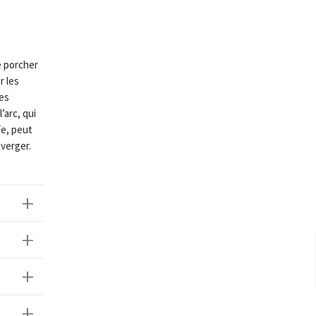
e porcher
r les
les
’arc, qui
ïe, peut
 verger.