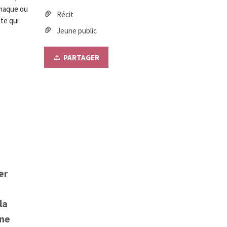
émaque ou
Récit
nte qui
Jeune public
PARTAGER
er
la
une