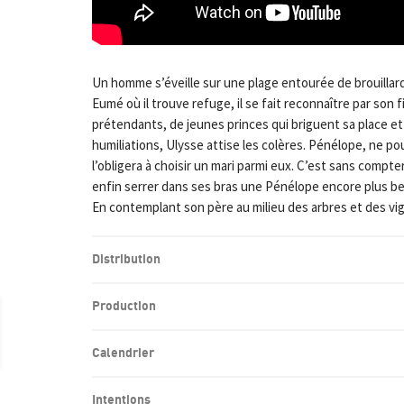
Un homme s’éveille sur une plage entourée de brouillard.
Eumé où il trouve refuge, il se fait reconnaître par son
prétendants, de jeunes princes qui briguent sa place et
humiliations, Ulysse attise les colères. Pénélope, ne po
l’obligera à choisir un mari parmi eux. C’est sans compt
enfin serrer dans ses bras une Pénélope encore plus bell
En contemplant son père au milieu des arbres et des vign
Distribution
Production
Calendrier
Intentions