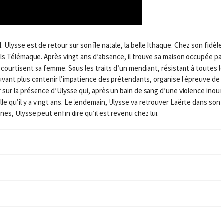
 Ulysse est de retour sur son île natale, la belle Ithaque. Chez son fidèl
 fils Télémaque. Après vingt ans d’absence, il trouve sa maison occupée pa
 courtisent sa femme. Sous les traits d’un mendiant, résistant à toutes 
uvant plus contenir l’impatience des prétendants, organise l’épreuve de l
er sur la présence d’Ulysse qui, après un bain de sang d’une violence inou
e qu’il y a vingt ans. Le lendemain, Ulysse va retrouver Laërte dans son
es, Ulysse peut enfin dire qu’il est revenu chez lui.