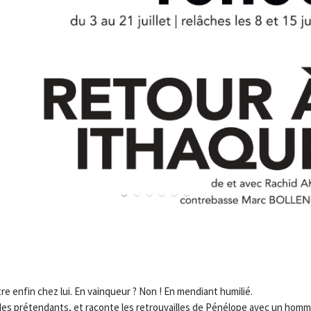
1
2
3
4
5
6
tre enfin chez lui. En vainqueur ? Non ! En mendiant humilié.
e des prétendants, et raconte les retrouvailles de Pénélope avec un hom