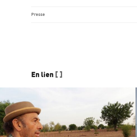
Presse
En lien
[ ]