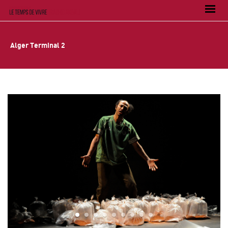
Alger Terminal 2
1
2
3
4
5
6
7
8
9