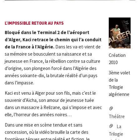
L’IMPOSSIBLE RETOUR AU PAYS
Bloqué dans le Terminal 2 de l’aéroport
d’Alger, Kaci retrace le chemin qui l’a conduit
de la France à l’Algérie.
Dans les va-et-vient de
sa mémoire se bousculent sa naissance et sa
Création
jeunesse en France, la rébellion contre sa culture
2010
d’origine, son plongeon forcé dans l’Algérie des
3ème volet
années soixante-dix, la brutale réalité d’un pays
de la
dans l’impasse.
Trilogie
Kaci est venu à Alger pour son fils, mais c’est le
algérienne
souvenir d’Aïcha, son amour de jeunesse tuée
dans un massacre à Relizane, qui s’impose et avec
elle, l’horreur des années noires…
Théâtre
Dans une mise en scène tendue et sans
La
concession, où la vidéo brouille la carte des
Trilogie
frontières ténues entre réalité et fiction, le