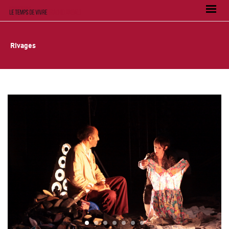
Rivages
1
2
3
4
5
6
7