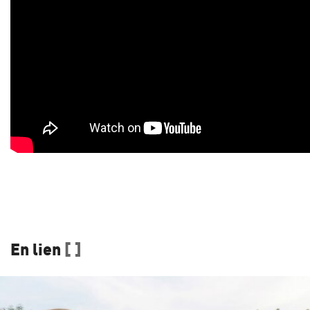
En lien
[ ]