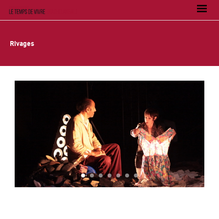
Rivages
1
2
3
4
5
6
7