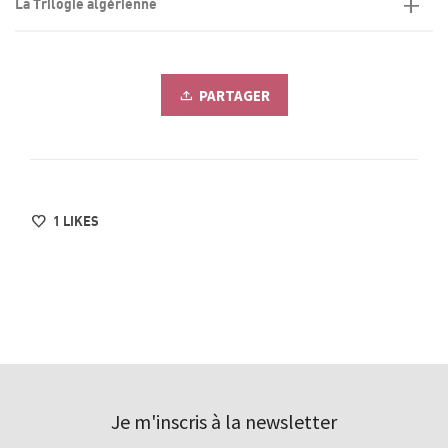
La Trilogie algérienne
PARTAGER
1
LIKES
Je m'inscris à la newsletter