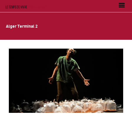
Alger Terminal 2
1
2
3
4
5
6
7
8
9