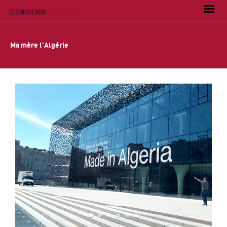
Ma mère l’Algérie
1
2
3
4
5
6