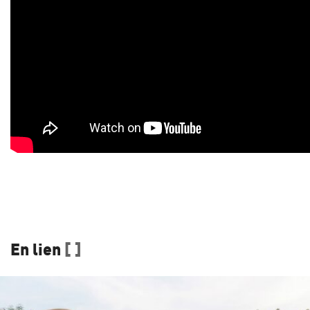
En lien
[ ]