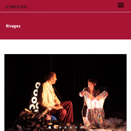
Rivages
1
2
3
4
5
6
7