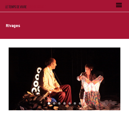
Rivages
1
2
3
4
5
6
7