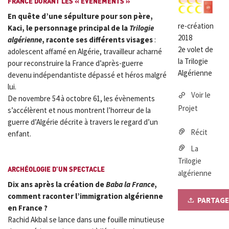
FRANCE DURANT LES « ÉVÈNEMENTS »
En quête d’une sépulture pour son père,
re-création
Kaci, le personnage principal de la
Trilogie
2018
algérienne
, raconte ses différents visages
:
2e volet de
adolescent affamé en Algérie, travailleur acharné
la Trilogie
pour reconstruire la France d’après-guerre
Algérienne
devenu indépendantiste dépassé et héros malgré
lui.
Voir le
De novembre 54 à octobre 61, les évènements
Projet
s’accélèrent et nous montrent l’horreur de la
guerre d’Algérie décrite à travers le regard d’un
Récit
enfant.
La
Trilogie
ARCHÉOLOGIE D’UN SPECTACLE
algérienne
Dix ans après la création de
Baba la France
,
comment raconter l’immigration algérienne
PARTAGE
en France ?
Rachid Akbal se lance dans une fouille minutieuse