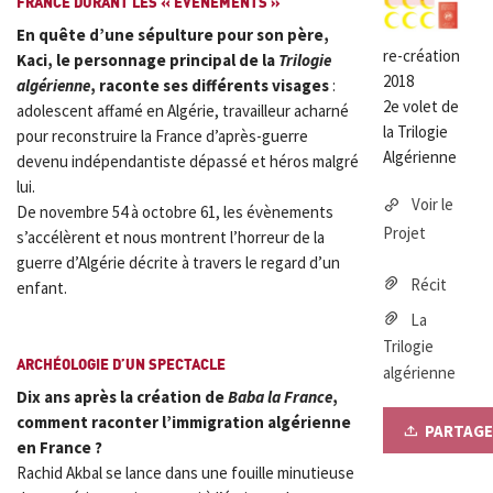
FRANCE DURANT LES « ÉVÈNEMENTS »
En quête d’une sépulture pour son père,
re-création
Kaci, le personnage principal de la
Trilogie
2018
algérienne
, raconte ses différents visages
:
2e volet de
adolescent affamé en Algérie, travailleur acharné
la Trilogie
pour reconstruire la France d’après-guerre
Algérienne
devenu indépendantiste dépassé et héros malgré
lui.
Voir le
De novembre 54 à octobre 61, les évènements
Projet
s’accélèrent et nous montrent l’horreur de la
guerre d’Algérie décrite à travers le regard d’un
Récit
enfant.
La
Trilogie
ARCHÉOLOGIE D’UN SPECTACLE
algérienne
Dix ans après la création de
Baba la France
,
comment raconter l’immigration algérienne
PARTAGE
en France ?
Rachid Akbal se lance dans une fouille minutieuse