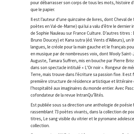
pour débarrasser son corps de tous les mots, histoire d
que le papier.
Il est l’auteur d’une quinzaine de livres, dont Cheval de
poètes en Val-de-Marne) qui lui a valu d’être le dernier i
de Sophie Nauleau sur France Culture. D’autres titres : 
Bruno Doucey) et Kana sutra (éd. Vents d’Ailleurs), un li
langues, le créole pour la main gauche et le français pou
en musique par de nombreuses voix, dont Wooly Saint
Auguste, Tamara Suffren, mis en bouche par Pierre Briss
dans son spectacle intitulé « L’Or noir ». Rongeur de mé
Terre, mais trouve dans l’écriture sa passion fixe. Il e
première structure de résidence artistique et littéraire e
l’hospitalité aux imaginaires du monde entier. Avec Pasca
cofondateur de la revue IntranQu’îlités.
Est publiée sous sa direction une anthologie de poési
rassemblant 73 poètes vivants, dans la collection de po
titres, Le sang visible du vitrier et le pyromane adoles
collection.