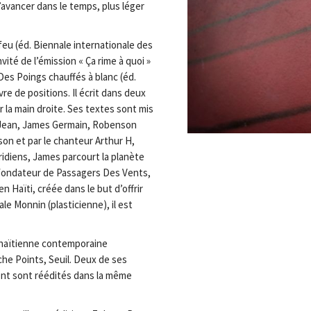
’avancer dans le temps, plus léger
 feu (éd. Biennale internationale des
nvité de l’émission « Ça rime à quoi »
Des Poings chauffés à blanc (éd.
vre de positions. Il écrit dans deux
r la main droite. Ses textes sont mis
-Jean, James Germain, Robenson
on et par le chanteur Arthur H,
ridiens, James parcourt la planète
st fondateur de Passagers Des Vents,
n Haïti, créée dans le but d’offrir
le Monnin (plasticienne), il est
e haïtienne contemporaine
che Points, Seuil. Deux de ses
cent sont réédités dans la même