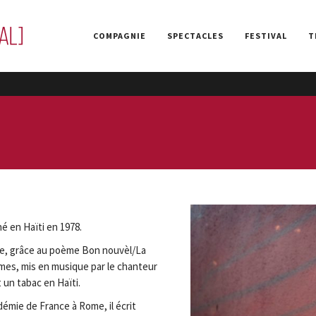
COMPAGNIE
SPECTACLES
FESTIVAL
T
é en Haïti en 1978.
vre, grâce au poème Bon nouvèl/La
es, mis en musique par le chanteur
 un tabac en Haïti.
démie de France à Rome, il écrit