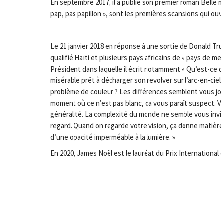
En septembre 2017, il a publié son premier roman Belle m
pap, pas papillon », sont les premières scansions qui ouvr
Le 21 janvier 2018 en réponse à une sortie de Donald Tr
qualifié Haïti et plusieurs pays africains de « pays de me
Président dans laquelle il écrit notamment « Qu’est-ce qu
misérable prêt à décharger son revolver sur l’arc-en-ciel
problème de couleur ? Les différences semblent vous jou
moment où ce n’est pas blanc, ça vous paraît suspect.
généralité. La complexité du monde ne semble vous invi
regard. Quand on regarde votre vision, ça donne matière 
d’une opacité imperméable à la lumière. »
En 2020, James Noël est le lauréat du Prix International 