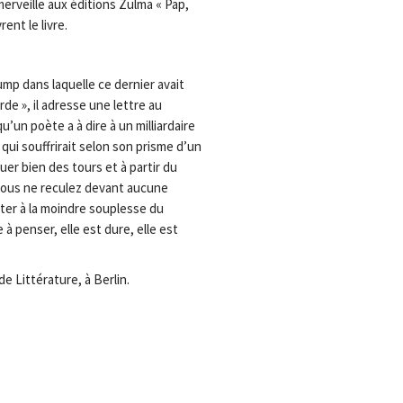
erveille aux éditions Zulma « Pap,
ent le livre.
ump dans laquelle ce dernier avait
rde », il adresse une lettre au
’un poète a à dire à un milliardaire
 qui souffrirait selon son prisme d’un
er bien des tours et à partir du
 Vous ne reculez devant aucune
ter à la moindre souplesse du
à penser, elle est dure, elle est
de Littérature, à Berlin.