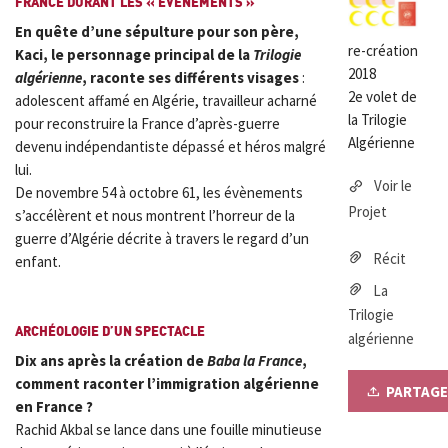
FRANCE DURANT LES « ÉVÈNEMENTS »
En quête d’une sépulture pour son père,
re-création
Kaci, le personnage principal de la
Trilogie
2018
algérienne
, raconte ses différents visages
:
2e volet de
adolescent affamé en Algérie, travailleur acharné
la Trilogie
pour reconstruire la France d’après-guerre
Algérienne
devenu indépendantiste dépassé et héros malgré
lui.
Voir le
De novembre 54 à octobre 61, les évènements
Projet
s’accélèrent et nous montrent l’horreur de la
guerre d’Algérie décrite à travers le regard d’un
Récit
enfant.
La
Trilogie
ARCHÉOLOGIE D’UN SPECTACLE
algérienne
Dix ans après la création de
Baba la France
,
comment raconter l’immigration algérienne
PARTAGE
en France ?
Rachid Akbal se lance dans une fouille minutieuse