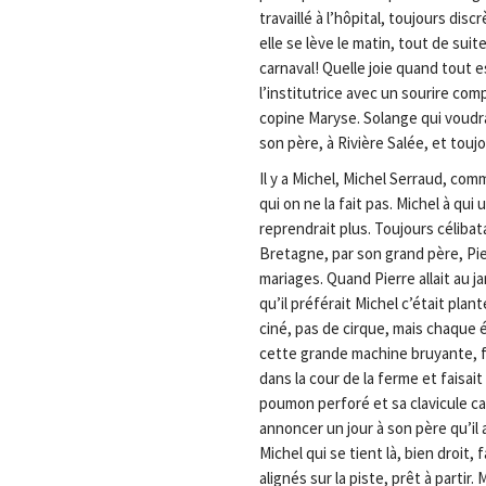
travaillé à l’hôpital, toujours di
elle se lève le matin, tout de suit
carnaval! Quelle joie quand tout e
l’institutrice avec un sourire com
copine Maryse. Solange qui voudra
son père, à Rivière Salée, et tou
Il y a Michel, Michel Serraud, comm
qui on ne la fait pas. Michel à qui
reprendrait plus. Toujours célibat
Bretagne, par son grand père, Pier
mariages. Quand Pierre allait au jar
qu’il préférait Michel c’était plan
ciné, pas de cirque, mais chaque é
cette grande machine bruyante, fa
dans la cour de la ferme et faisait
poumon perforé et sa clavicule ca
annoncer un jour à son père qu’il 
Michel qui se tient là, bien droit,
alignés sur la piste, prêt à partir