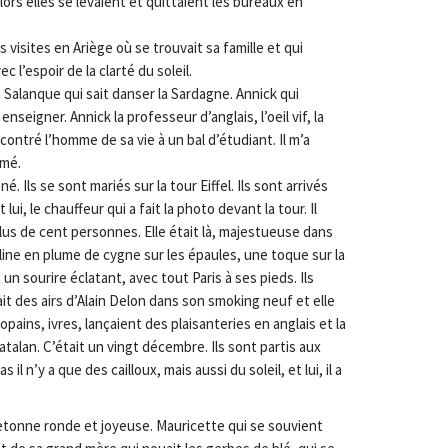
 Alors elles se levaient et quittaient les bureaux en
 visites en Ariège où se trouvait sa famille et qui
 l’espoir de la clarté du soleil.
la Salanque qui sait danser la Sardagne. Annick qui
enseigner. Annick la professeur d’anglais, l’oeil vif, la
ncontré l’homme de sa vie à un bal d’étudiant. Il m’a
imé.
né. Ils se sont mariés sur la tour Eiffel. Ils sont arrivés
lui, le chauffeur qui a fait la photo devant la tour. Il
t plus de cent personnes. Elle était là, majestueuse dans
ine en plume de cygne sur les épaules, une toque sur la
un sourire éclatant, avec tout Paris à ses pieds. Ils
ait des airs d’Alain Delon dans son smoking neuf et elle
pains, ivres, lançaient des plaisanteries en anglais et la
atalan. C’était un vingt décembre. Ils sont partis aux
il n’y a que des cailloux, mais aussi du soleil, et lui, il a
bretonne ronde et joyeuse. Mauricette qui se souvient