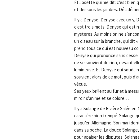
Et Josette qui me dit: c’est bien q
et dessous les jambes. Décidém
Il y a Denyse, Denyse avec un y,
c’est trois mots. Denyse qui est n
mystères. Au moins on ne s’enco
un oiseau sur la branche, qui dit «
prend tous ce qui est nouveau com
Denyse qui prononce sans cesse 
ne se souvient de rien, devant elle
lumineuse. Et Denyse qui soudain
souvient alors de ce mot, puis d’a
vécue.
Ses yeux brillent au fur et à mesu
miroir s’anime et se colore…
Il y a Solange de Rivière Salée en 
caractère bien trempé. Solange qui
jusqu’en Allemagne. Son mari dont 
dans sa poche. La douce Solange, 
pour apaiser les disputes. Solange