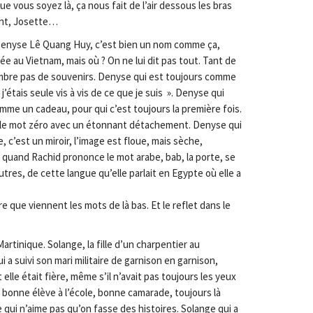
ue vous soyez là, ça nous fait de l’air dessous les bras
ent, Josette…
 Denyse Lê Quang Huy, c’est bien un nom comme ça,
ée au Vietnam, mais où ? On ne lui dit pas tout. Tant de
mbre pas de souvenirs. Denyse qui est toujours comme
 j’étais seule vis à vis de ce que je suis ». Denyse qui
me un cadeau, pour qui c’est toujours la première fois.
le mot zéro avec un étonnant détachement. Denyse qui
, c’est un miroir, l’image est floue, mais sèche,
 quand Rachid prononce le mot arabe, bab, la porte, se
utres, de cette langue qu’elle parlait en Egypte où elle a
re que viennent les mots de là bas. Et le reflet dans le
Martinique. Solange, la fille d’un charpentier au
 a suivi son mari militaire de garnison en garnison,
elle était fière, même s’il n’avait pas toujours les yeux
bonne élève à l’école, bonne camarade, toujours là
 qui n’aime pas qu’on fasse des histoires. Solange qui a