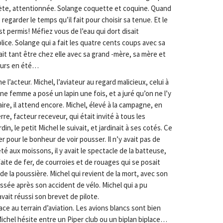
scrète, attentionnée. Solange coquette et coquine. Quand
e regarder le temps qu’il fait pour choisir sa tenue. Et le
st permis! Méfiez vous de l’eau qui dort disait
plice. Solange qui a fait les quatre cents coups avec sa
it tant être chez elle avec sa grand -mère, sa mère et
jours en été…
e l’acteur. Michel, l’aviateur au regard malicieux, celui à
 une femme a posé un lapin une fois, et a juré qu’on ne l’y
aire, il attend encore. Michel, élevé à la campagne, en
re, facteur receveur, qui était invité à tous les
din, le petit Michel le suivait, et jardinait à ses cotés. Ce
ter pour le bonheur de voir pousser. Il n’y avait pas de
té aux moissons, il y avait le spectacle de la batteuse,
ite de fer, de courroies et de rouages qui se posait
 de la poussière. Michel qui revient de la mort, avec son
ssée après son accident de vélo. Michel qui a pu
avait réussi son brevet de pilote.
 face au terrain d’aviation. Les avions blancs sont bien
. Michel hésite entre un Piper club ou un biplan biplace…