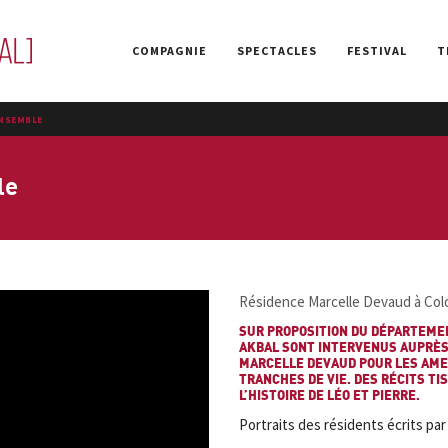
COMPAGNIE
SPECTACLES
FESTIVAL
T
ENSEMBLE
le
Résidence Marcelle Devaud à Col
SUR PROPOSITION DU DÉPARTEMEN
AKBAL SONT INTERVENUS AUPRÈS 
MARCELLE DEVAUD POUR LES AMEN
TRANCHES DE VIE. DES RÉCITS TI
L’HISTOIRE DE LÉO ET PIERRE.
Portraits des résidents écrits par