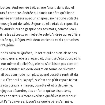
es bottes, Andrée née à Alger, rue Amam, dans Bab el
rs à cornette. Andrée qui aimait un père qu’elle ne
mariée en tailleur avec un chapeau noir et une voilette
mme, gérant de café. Un jour qu’elle était de repos, il a
iés. Andrée qui ne gaspille pas ses mots, comme l’eau
ime les gâteaux au miel et le soleil. Andrée qui est fière
 Andrée qui, à Dijon avait deux caniches et dix perruches
 l’Algérie.
sait des salto au Québec, Josette qui ne s’en laisse pas
 des papiers, elle les regardait, disait si c’était bon, et ils
re eux même dit elle! Oui, elle ne s’en laisse pas conter!
r, elle tendait ses deux doigts en forme de révolver
était pas commode non plus, quand Josette rentrait du
ir : « C’est qui qu’a payé, si c’est ton p’tit capain (c’est
Ils était cinq à la maison, Josette était la deuxième,
t un joyeux désordre, des enfants qui se disputent,
ens et parfois la mère excédée qui élève la voix pour
t l’effet inverse, jusqu’à ce que le père s’en mêle.