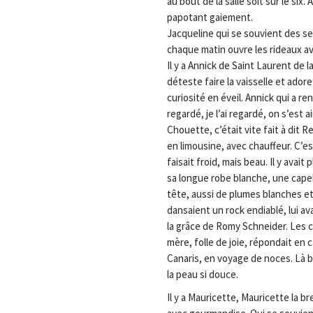
au bout de la salle soit sur le six.
papotant gaiement.
Jacqueline qui se souvient des ses
chaque matin ouvre les rideaux avec
Il y a Annick de Saint Laurent de 
déteste faire la vaisselle et adore 
curiosité en éveil. Annick qui a re
regardé, je l’ai regardé, on s’est a
Chouette, c’était vite fait à dit Re
en limousine, avec chauffeur. C’est 
faisait froid, mais beau. Il y avai
sa longue robe blanche, une capel
tête, aussi de plumes blanches et 
dansaient un rock endiablé, lui av
la grâce de Romy Schneider. Les co
mère, folle de joie, répondait en c
Canaris, en voyage de noces. Là bas 
la peau si douce.
Il y a Mauricette, Mauricette la 