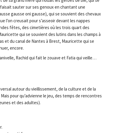
 de sa grand mère qui nouait les gerbes de blé, qui se
 faisait sauter sur ses genoux en chantant une
ausse gausse oni gausse), qui se souvient des chevaux
e l’on creusait pour s’asseoir devant les nappes
ndes fêtes, des cimetières où les trois quart des
uricette qui se souvient des lutins dans les champs à
roas et du canal de Nantes à Brest, Mauricette qui se
nuer, encore.
manivelle, Rachid qui fait le zouave et Fatia qui veille…
rsal autour du vieillissement, de la culture et de la
. Mais pour qu’advienne le jeu, des temps de rencontres
eunes et des adultes).
r.