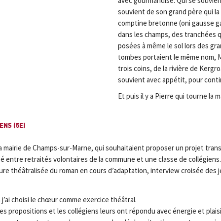
avec gourmandise. Qui se souvient
souvient de son grand père qui la
comptine bretonne (oni gausse g
dans les champs, des tranchées qu
posées à même le sol lors des gra
tombes portaient le même nom, Ma
trois coins, de la rivière de Kerg
souvient avec appétit, pour conti
Et puis il y a Pierre qui tourne la 
ENS (5E)
la mairie de Champs-sur-Marne, qui souhaitaient proposer un projet transve
é entre retraités volontaires de la commune et une classe de collégiens
re théâtralisée du roman en cours d’adaptation, interview croisée des j
a j’ai choisi le chœur comme exercice théâtral.
 propositions et les collégiens leurs ont répondu avec énergie et plaisi