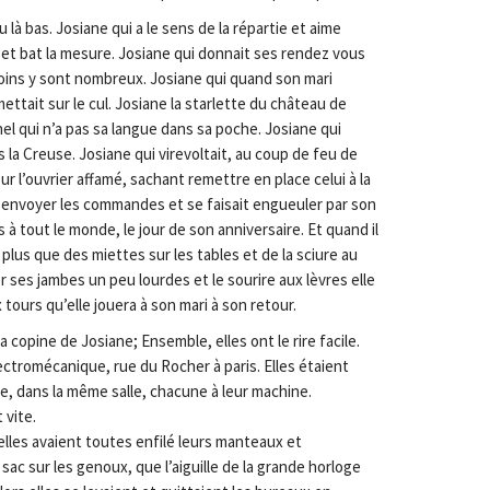
u là bas. Josiane qui a le sens de la répartie et aime
e et bat la mesure. Josiane qui donnait ses rendez vous
oins y sont nombreux. Josiane qui quand son mari
 mettait sur le cul. Josiane la starlette du château de
el qui n’a pas sa langue dans sa poche. Josiane qui
s la Creuse. Josiane qui virevoltait, au coup de feu de
r l’ouvrier affamé, sachant remettre en place celui à la
ur envoyer les commandes et se faisait engueuler par son
 à tout le monde, le jour de son anniversaire. Et quand il
 plus que des miettes sur les tables et de la sciure au
er ses jambes un peu lourdes et le sourire aux lèvres elle
ours qu’elle jouera à son mari à son retour.
la copine de Josiane; Ensemble, elles ont le rire facile.
Electromécanique, rue du Rocher à paris. Elles étaient
ie, dans la même salle, chacune à leur machine.
 vite.
elles avaient toutes enfilé leurs manteaux et
 sac sur les genoux, que l’aiguille de la grande horloge