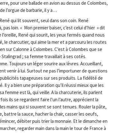
terre, pour une ballade en avion au dessus de Colombes,
e l’orgue de barbarie, il y a…
 René qui lit souvent, seul dans son coin. René
 pas loin. « Mon premier baiser, c’est celui d’hier » dit
re l’oreille, René qui sourit, les yeux fermés quand nous
 le charcutier, qui aime la mer et a parcouru les routes
lien sur Calonne à Colombes. C’est à Colombes que se
 Stalingrad ; sa femme travaillait à ses cotés.
omme. Toujours un léger sourire aux lèvres. Accueillant,
client venir à lui. Surtout ne pas l’importuner de questions
publicités tapageuses sur ses produits. La fidélité de
té. Il y a bien une préparation qu’il réussi mieux que les
 sa femme est là, qui veille. A la charcuterie, ils parlent
fois ils se regardent faire l’un l’autre, apprécient la
des mains qui si souvent se sont tenues. Rouler la pâte,
e, battre la sauce, hacher la chair, casser les oeufs,
émincer, débiter puis trier la monnaie. Et le dimanche en
 marcher, regarder main dans la main le tour de France à