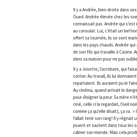
Il y a Andrée, bien droite dans s
Oued. Andrée élevée chez les soeu
connaissait pas. Andrée qui s’est 
au consulat. Lui, c’était un bel ho
offert sa tournée, ils se sont mar
dans les pays chauds. Andrée qui a
de son fils qui travaille à Casino.
dans sa maison pour ne pas oublier
Il y a Josette, l’acrobate, qui fai
conter. Au travail, ils lui donnaient
repartaient. Ils auraient pu le fai
Au cinéma, quand arrivait le dange
pour éloigner la peur. Sa mère n’
ciné, celle ci la regardait, l’oeil no
comme ça qu’elle disait), ça va. » 
fallait tenir son rang! Il y régnai
jouent et sautent dans tous les s
calmer son monde. Mais cela produi