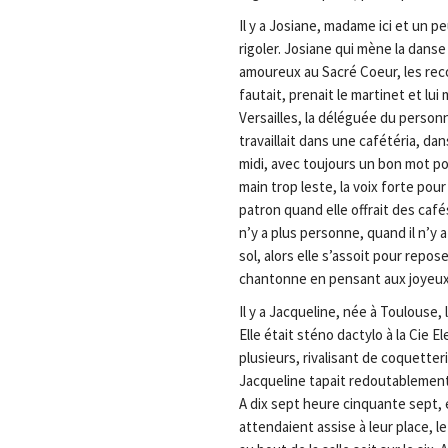
Il y a Josiane, madame ici et un pe
rigoler. Josiane qui mène la dans
amoureux au Sacré Coeur, les rec
fautait, prenait le martinet et lui
Versailles, la déléguée du personn
travaillait dans une cafétéria, dan
midi, avec toujours un bon mot pou
main trop leste, la voix forte po
patron quand elle offrait des cafés
n’y a plus personne, quand il n’y a
sol, alors elle s’assoit pour repos
chantonne en pensant aux joyeux t
Il y a Jacqueline, née à Toulouse, 
Elle était sténo dactylo à la Cie 
plusieurs, rivalisant de coquetter
Jacqueline tapait redoutablement
A dix sept heure cinquante sept, 
attendaient assise à leur place, le