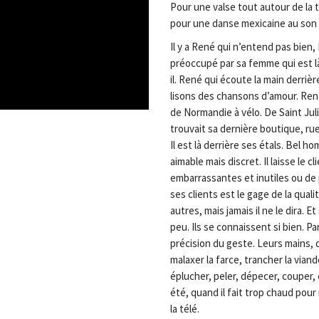
Pour une valse tout autour de la 
pour une danse mexicaine au son d
Il y a René qui n’entend pas bien,
préoccupé par sa femme qui est là,
il. René qui écoute la main derriè
lisons des chansons d’amour. René,
de Normandie à vélo. De Saint Ju
trouvait sa dernière boutique, rue
Il est là derrière ses étals. Bel h
aimable mais discret. Il laisse le 
embarrassantes et inutiles ou de 
ses clients est le gage de la quali
autres, mais jamais il ne le dira. Et
peu. Ils se connaissent si bien. Par
précision du geste. Leurs mains, 
malaxer la farce, trancher la viand
éplucher, peler, dépecer, couper, 
été, quand il fait trop chaud pour
la télé.